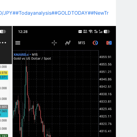
D/JPY#
#Todayanalysis#
#GOLDTODAY#
#NewTr