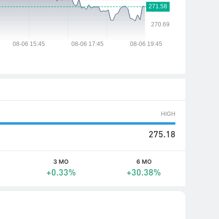
HIGH
275.18
3 MO
6 MO
+0.33%
+30.38%