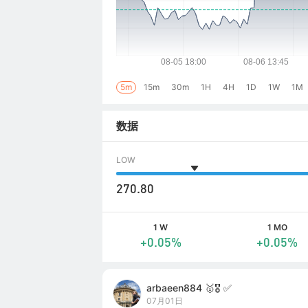
5m
15m
30m
1H
4H
1D
1W
1M
数据
LOW
270.80
1 W
1 MO
+0.05%
+0.05%
arbaeen884 🥇🎖️ ✅
07月01日