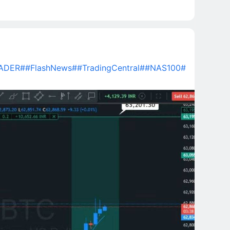
ADER#
#FlashNews#
#TradingCentral#
#NAS100#