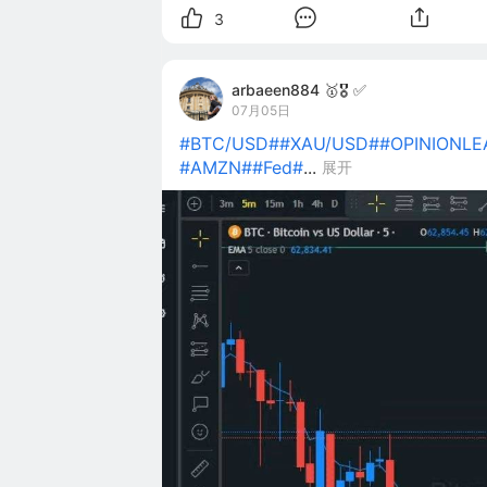
3
arbaeen884 🥇🎖️ ✅
07月05日
#BTC/USD#
#XAU/USD#
#OPINIONLE
#AMZN#
#Fed#
...
展开