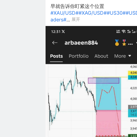
早就告诉你盯紧这个位置
#XAU/USD#
#XAG/USD#
#US30#
#US
aders#
...
展开