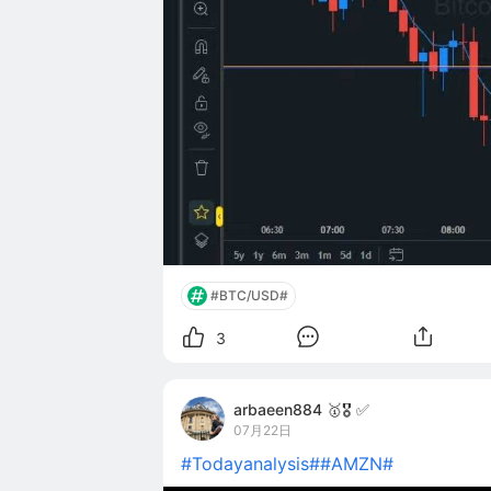
#BTC/USD#
3
arbaeen884 🥇🎖️ ✅
07月22日
#Todayanalysis#
#AMZN#