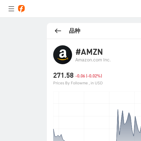
品种
#AMZN
Amazon.com Inc.
271.58
-0.06 (-0.02%)
Prices By Followme , in USD