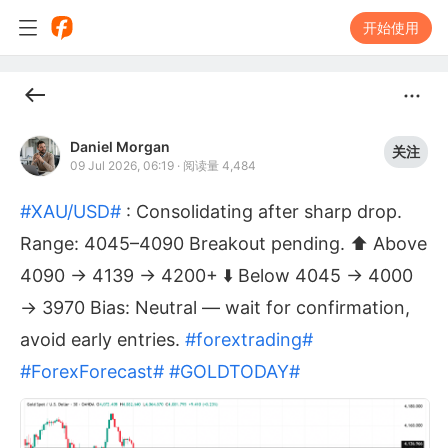
开始使用
Daniel Morgan
关注
09 Jul 2026, 06:19
·
阅读量 4,484
#XAU/USD#
: Consolidating after sharp drop.
Range: 4045–4090 Breakout pending. ⬆️ Above
4090 → 4139 → 4200+ ⬇️ Below 4045 → 4000
→ 3970 Bias: Neutral — wait for confirmation,
avoid early entries.
#forextrading#
#ForexForecast#
#GOLDTODAY#