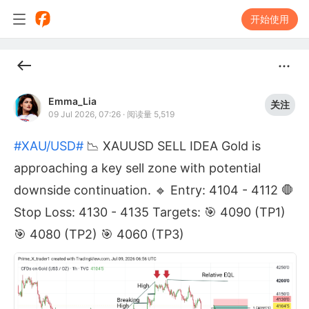
开始使用
Emma_Lia
关注
09 Jul 2026, 07:26
·
阅读量 5,519
#XAU/USD#
📉 XAUUSD SELL IDEA Gold is
approaching a key sell zone with potential
downside continuation. 🔹 Entry: 4104 - 4112 🛑
Stop Loss: 4130 - 4135 Targets: 🎯 4090 (TP1)
🎯 4080 (TP2) 🎯 4060 (TP3)