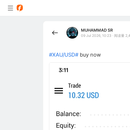
MUHAMMAD SR
09 Jul 2026, 10:23
·
阅读量 2,4
#XAU/USD#
buy now