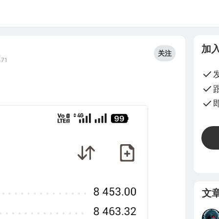
加
关注
71
文