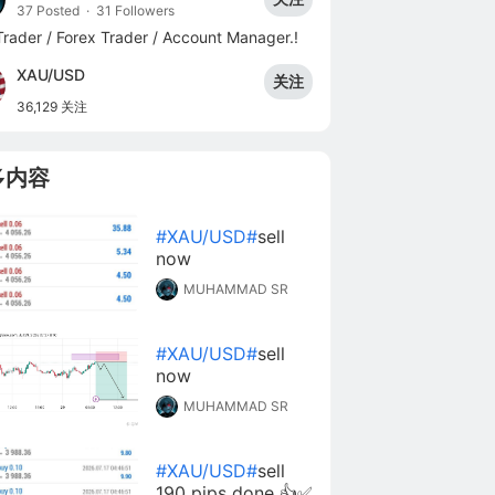
37 Posted
·
31 Followers
rader / Forex Trader / Account Manager.!
XAU/USD
关注
36,129 关注
多内容
#XAU/USD#
sell
now
MUHAMMAD SR
#XAU/USD#
sell
now
MUHAMMAD SR
#XAU/USD#
sell
190 pips done 👍✅