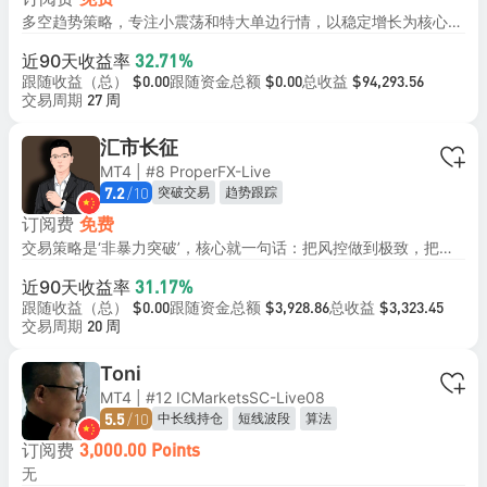
免费
多空趋势策略，专注小震荡和特大单边行情，以稳定增长为核心，出金为目的
近90天收益率
32.71%
跟随收益（总）
跟随资金总额
总收益
$0.00
$0.00
$94,293.56
交易周期
27 周
汇市长征
MT4 | #8 ProperFX-Live
/10
突破交易
趋势跟踪
7.2
订阅费
免费
交易策略是‘非暴力突破’，核心就一句话：把风控做到极致，把结果交给概率，全权委托给市场和时间。如果追求每月稳定提款，请慎重复制。
近90天收益率
31.17%
跟随收益（总）
跟随资金总额
总收益
$0.00
$3,928.86
$3,323.45
交易周期
20 周
Toni
MT4 | #12 ICMarketsSC-Live08
/10
中长线持仓
短线波段
算法
5.5
订阅费
3,000.00 Points
无