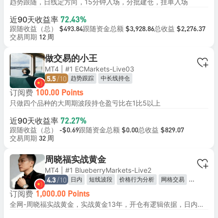
趋势跟随，日线定方向，15分钟入场，分批建仓，挂单入场
近90天收益率
72.43%
跟随收益（总）
跟随资金总额
总收益
$493.84
$3,928.86
$2,276.37
交易周期
12 周
做交易的小王
MT4 | #1 ECMarkets-Live03
/10
趋势跟踪
中长线持仓
5.5
订阅费
100.00 Points
只做四个品种的大周期波段持仓盈亏比在1比5以上
近90天收益率
72.27%
跟随收益（总）
跟随资金总额
总收益
-$0.69
$0.00
$829.07
交易周期
32 周
周晓福实战黄金
MT4 | #1 BlueberryMarkets-Live2
/10
日内
短线波段
价格行为分析
网格交易
4.3
趋势跟踪
订阅费
1,000.00 Points
全网-周晓福实战黄金，实战黄金13年，开仓有逻辑依据，日内手工交易！