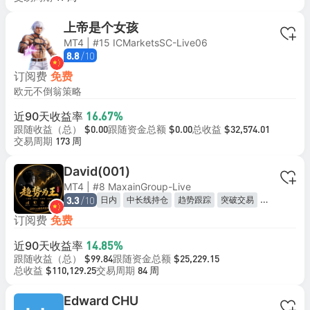
上帝是个女孩
MT4 | #15 ICMarketsSC-Live06
/10
8.8
订阅费
免费
欧元不倒翁策略
近90天收益率
16.67%
跟随收益（总）
跟随资金总额
总收益
$0.00
$0.00
$32,574.01
交易周期
173 周
David(001)
MT4 | #8 MaxainGroup-Live
/10
日内
中长线持仓
趋势跟踪
突破交易
3.3
风险对冲
订阅费
免费
近90天收益率
14.85%
跟随收益（总）
跟随资金总额
$99.84
$25,229.15
总收益
交易周期
$110,129.25
84 周
Edward CHU