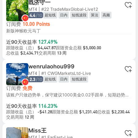
既济守一
MT4 | #22 TradeMaxGlobal-Live12
/10
超短线
日内
短线波段
算法
高频
4.4
订阅费
10.00 Points
新版神猴欧元马丁
近90天收益率
127.49%
跟随收益（总）
跟随资金总额
$4,447.87
$5,000.00
总收益
交易周期
$2,434.71
13 周
wenrulaohou999
MT4 | #1 CWGMarketsLtd-Live
/10
超短线
日内
短线波段
2.3
订阅费
免费
该账户只做趋势单，保守建议1000美金0.02手跟单，短期趋势，做短线日内，年收益103%
近90天收益率
116.23%
跟随收益（总）
跟随资金总额
总收益
-$41.28
$1,231.40
$2,230.44
交易周期
12 周
Miss王
MT4 | #1 FarEast-Live