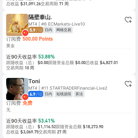
总收益
交易周期
$31,091.26
71 周
隔壁泰山.
MT4 | #6 ECMarkets-Live10
/10
日内
网格交易
5.9
订阅费
500.00 Points
黄金
近90天收益率
53.88%
跟随收益（总）
跟随资金总额
总收益
$0.00
$0.00
$4,827.01
交易周期
10 周
Toni
MT4 | #11 STARTRADERFinancial-Live2
/10
日内
短线波段
算法
6.9
订阅费
免费
无
近90天收益率
53.41%
跟随收益（总）
跟随资金总额
$1,116.52
$18,273.90
总收益
交易周期
$3,069.75
27 周