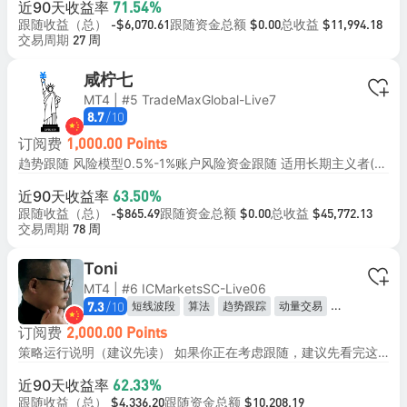
近90天收益率
71.54%
跟随收益（总）
跟随资金总额
总收益
-$6,070.61
$0.00
$11,994.18
交易周期
27 周
咸柠七
MT4 | #5 TradeMaxGlobal-Live7
/10
8.7
订阅费
1,000.00 Points
趋势跟随 风险模型0.5%-1%账户风险资金跟随 适用长期主义者(短期绕行
近90天收益率
63.50%
跟随收益（总）
跟随资金总额
总收益
-$865.49
$0.00
$45,772.13
交易周期
78 周
Toni
MT4 | #6 ICMarketsSC-Live06
/10
短线波段
算法
趋势跟踪
动量交易
7.3
马丁格尔策略
订阅费
2,000.00 Points
策略运行说明（建议先读） 如果你正在考虑跟随，建议先看完这篇完整说明，再做决定： 《如果你正在考虑跟随，这篇文章值得你先看完》 https://www.followme.com/c/23885076 更详细的说明请查看： 《FM 6–9 号信号策略说明》 https://www.followme.com/c/23885185 如果你打算认真参与交易， 建议先看完，再决定是否继续。 慢一点，往往更安全。
近90天收益率
62.33%
跟随收益（总）
跟随资金总额
$4,336.20
$10,208.19