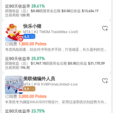
近90天收益率
28.61%
跟随收益（总）
跟随资金总额
总收益
$0.00
$0.00
$13,634.17
交易周期
120 周
快乐小猪
MT4 | #2 TMGM.TradeMax-Live5
/10
6.3
订阅费
1,800.00 Points
考虑风险因素，结合对冲等技术手段，打造稳妥，长久盈利的交易策略！ 1，跟单资金务必大于等于我们的资金； 2，极端情况下有一定扛单，但会有一定的对冲去降低风险！ 3，此策略旨在长期盈利，相对较暴力，但是也会有回撤，要能接受才跟 4，ECN帐户优选（点差对结果影响较大）及500倍以上杠杆（保证金充足）！
近90天收益率
25.07%
跟随收益（总）
跟随资金总额
总收益
$1,967.10
$0.00
$31,170.59
交易周期
194 周
美联储编外人员
MT4 | #16 KVBPrimeLimited-Live
/10
5.9
订阅费
3,000.00 Points
本系统专为捕捉XAUUSD行情设计。采用过滤系统识别趋势方向，结合RSI指标在回调时入场。通过ATR指标动态调整风控级别。系统在伦敦-纽约重叠盘时段活跃交易，适用于H1周期，适合追求稳健收益的黄金趋势交易者。
近90天收益率
23.75%