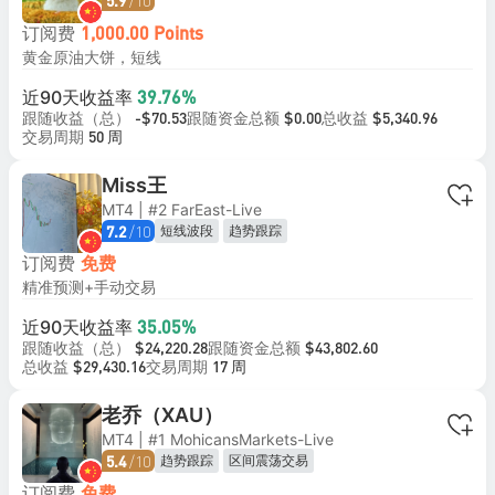
/10
5.9
订阅费
1,000.00 Points
黄金原油大饼，短线
近90天收益率
39.76%
跟随收益（总）
跟随资金总额
总收益
-$70.53
$0.00
$5,340.96
交易周期
50 周
Miss王
MT4 | #2 FarEast-Live
/10
短线波段
趋势跟踪
7.2
订阅费
免费
精准预测+手动交易
近90天收益率
35.05%
跟随收益（总）
跟随资金总额
$24,220.28
$43,802.60
总收益
交易周期
$29,430.16
17 周
老乔（XAU）
MT4 | #1 MohicansMarkets-Live
/10
趋势跟踪
区间震荡交易
5.4
订阅费