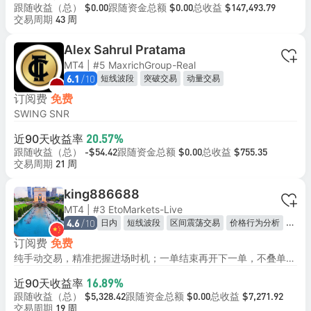
跟随收益（总）
跟随资金总额
总收益
$0.00
$0.00
$147,493.79
交易周期
43 周
Alex Sahrul Pratama
MT4 | #5 MaxrichGroup-Real
/10
短线波段
突破交易
动量交易
6.1
订阅费
免费
SWING SNR
近90天收益率
20.57%
跟随收益（总）
跟随资金总额
总收益
-$54.42
$0.00
$755.35
交易周期
21 周
king886688
MT4 | #3 EtoMarkets-Live
/10
日内
短线波段
区间震荡交易
价格行为分析
4.6
突破交易
订阅费
免费
纯手动交易，精准把握进场时机；一单结束再开下一单，不叠单、不乱加仓；每笔交易止盈止损同步设置，单子不过夜、不抗单。
近90天收益率
16.89%
跟随收益（总）
跟随资金总额
总收益
$5,328.42
$0.00
$7,271.92
交易周期
19 周