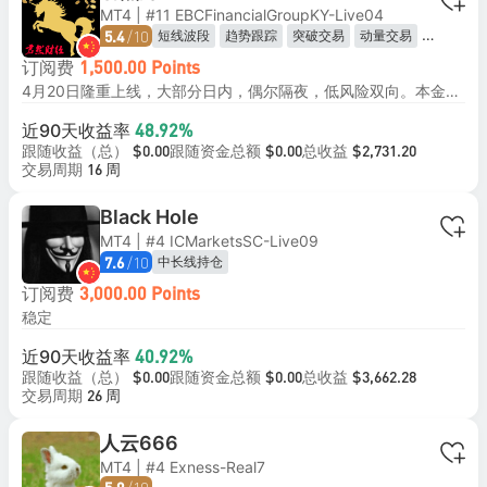
MT4 | #11 EBCFinancialGroupKY-Live04
/10
短线波段
趋势跟踪
突破交易
动量交易
5.4
风险对冲
订阅费
1,500.00 Points
4月20日隆重上线，大部分日内，偶尔隔夜，低风险双向。本金2000跟一倍有风险，5000一倍基本安全，10000一倍非常安全。订阅费：首月50刀，第二月100刀，第三月最终150刀。本人初始本金2000刀，另有3000刀备用金。所以注意跟随最低本金要求。
近90天收益率
48.92%
跟随收益（总）
跟随资金总额
总收益
$0.00
$0.00
$2,731.20
交易周期
16 周
Black Hole
MT4 | #4 ICMarketsSC-Live09
/10
中长线持仓
7.6
订阅费
3,000.00 Points
稳定
近90天收益率
40.92%
跟随收益（总）
跟随资金总额
总收益
$0.00
$0.00
$3,662.28
交易周期
26 周
人云666
MT4 | #4 Exness-Real7