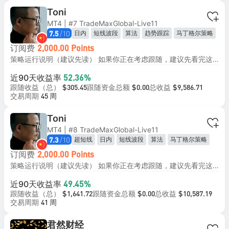
Toni
MT4 | #7 TradeMaxGlobal-Live11
/10
日内
短线波段
算法
趋势跟踪
马丁格尔策略
7.5
订阅费
2,000.00 Points
策略运行说明（建议先读） 如果你正在考虑跟随，建议先看完这篇完整说明，再做决定： 《如果你正在考虑跟随，这篇文章值得你先看完》 https://www.followme.com/c/23885076 更详细的说明请查看： 《FM 6–9 号信号策略说明》 https://www.followme.com/c/23885185 如果你打算认真参与交易， 建议先看完，再决定是否继续。 慢一点，往往更安全。
近90天收益率
52.36%
跟随收益（总）
跟随资金总额
总收益
$305.45
$0.00
$9,586.71
交易周期
45 周
Toni
MT4 | #8 TradeMaxGlobal-Live11
/10
超短线
日内
短线波段
算法
马丁格尔策略
7.3
订阅费
2,000.00 Points
策略运行说明（建议先读） 如果你正在考虑跟随，建议先看完这篇完整说明，再做决定： 《如果你正在考虑跟随，这篇文章值得你先看完》 https://www.followme.com/c/23885076 更详细的说明请查看： 《FM 6–9 号信号策略说明》 https://www.followme.com/c/23885185 如果你打算认真参与交易， 建议先看完，再决定是否继续。 慢一点，往往更安全。
近90天收益率
49.45%
跟随收益（总）
跟随资金总额
总收益
$1,641.72
$0.00
$10,587.19
交易周期
41 周
君然财经