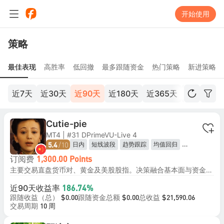
开始使用
策略
最佳表现
高胜率
低回撤
最多跟随资金
热门策略
新进策略
近7天
近30天
近90天
近180天
近365天
近2年
全
Cutie-pie
MT4 | #31 DPrimeVU-Live 4
/10
日内
短线波段
趋势跟踪
均值回归
5.4
区间震荡交易
订阅费
1,300.00 Points
主要交易直盘货币对、黄金及美股股指。决策融合基本面与资金面分析，把握市场叙事主线，再通过技术面精选择时与价位，手工执行每笔交易，且每笔订单均设硬止损。我坚决摒弃马丁加仓，追求通过优化开平仓价差实现超额收益，而非依赖仓位堆积。
近90天收益率
186.74%
跟随收益（总）
跟随资金总额
总收益
$0.00
$0.00
$21,590.06
交易周期
10 周