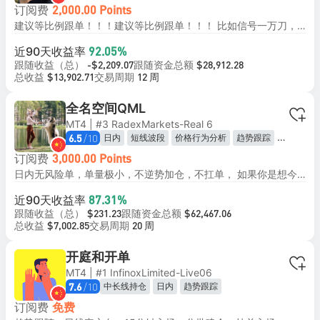
订阅费
2,000.00 Points
建议等比例跟单！！！建议等比例跟单！！！ 比如信号一万刀，订阅的号3000刀，设置成30%比例跟单！ 本信号采用日内短线改良轻仓马丁策略 以顺势轻仓开单为主，行情小幅反向波动时采用低倍数、限次数加仓摊薄均价，等待行情回归即整体止盈离场。 区别于传统高风险马丁，本策略严控仓位、限制最大加仓层数，回撤可控、胜率稳定，主打低风险、平稳复利。 策略容错率高、曲线平滑，适合长期稳健跟随。
近90天收益率
92.05%
跟随收益（总）
跟随资金总额
-$2,209.07
$28,912.28
总收益
交易周期
$13,902.71
12 周
全名空间QML
MT4 | #3 RadexMarkets-Real 6
/10
日内
短线波段
价格行为分析
趋势跟踪
6.5
均值回归
订阅费
3,000.00 Points
日内无风险单，单量极小，不逆势加仓，不扛单， 如果你是想今天赚10块，明天赚20，后天赚40的思维的人不要关注。 手工单，不是ea，这样的问题不要问了！ 目前不回复大家信息，等账户到40000美金时再说！谢谢！ 我是1000美金为一个单位，标准0.01的倍数，有好回踩加仓机会会再➕0.01倍，但是不会亏损加仓（比如你5000美金，固定0.05即可，或是除以我资金倍数） （注：尽量不要手动干预跟单，回撤很正常，都会做回来，手动干预小利润就走，就会错过大利润，因为我的胜率没有那么高）。 适合：能接受连续亏损、不追求每一单都赚钱、可以坚持长期执行、能扛住15%左右账户回撤的投资者。 不适合：追求高胜率、无法承受连续浮亏、短期想快速暴富、承受力弱的新手。
近90天收益率
87.31%
跟随收益（总）
跟随资金总额
$231.23
$62,467.06
总收益
交易周期
$7,002.85
20 周
开庭和开单
MT4 | #1 InfinoxLimited-Live06
/10
中长线持仓
日内
趋势跟踪
7.6
订阅费
免费