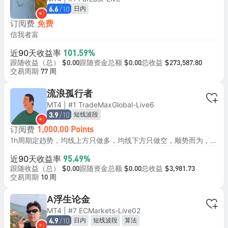
/10
日内
6.6
订阅费
免费
信我者富
近90天收益率
101.59%
跟随收益（总）
跟随资金总额
总收益
$0.00
$0.00
$273,587.80
交易周期
77 周
流浪孤行者
MT4 | #1 TradeMaxGlobal-Live6
/10
短线波段
3.9
订阅费
1,000.00 Points
1h周期定趋势，均线上方只做多，均线下方只做空，顺势而为， 5分钟周期顺势做单，每单必带止损。 回撤小，收益率比较均衡。
近90天收益率
95.49%
跟随收益（总）
跟随资金总额
总收益
$0.00
$0.00
$3,981.73
交易周期
10 周
A浮生论金
MT4 | #7 ECMarkets-Live02
/10
日内
短线波段
算法
4.9