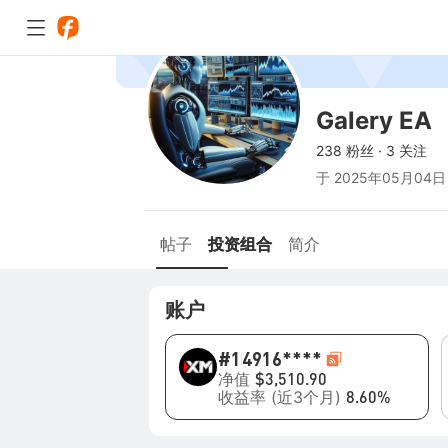
Galery EA
238 粉丝
·
3 关注
于
2025年05月04日
帖子
投资组合
简介
账户
#1
4916****
净值
$3,510.90
收益率 (近3个月)
8.60%