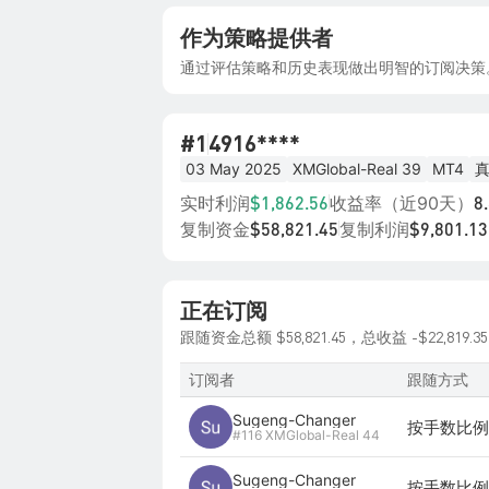
作为策略提供者
通过评估策略和历史表现做出明智的订阅决策
#1
4916****
03 May 2025
XMGlobal-Real 39
MT4
实时利润
收益率（近90天）
$1,862.56
8
复制资金
复制利润
$58,821.45
$9,801.13
正在订阅
$58,821.45
-$22,819.35
跟随资金总额
，总收益
订阅者
跟随方式
Sugeng-Changer
按手数比例 
#116 XMGlobal-Real 44
Sugeng-Changer
按手数比例 