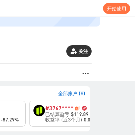
开始使用
关注
全部账户 (6)
#3
767****
#9
已结算盈亏
净
$119.89
)
收益率 (近3个月)
收
-87.29%
0.00%