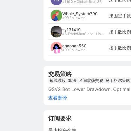
#119 XMGlobal-Real 36
Whole_System790
按固定手数 
#99 Followme
sy131419
按手数比例 
#6 TradeMaxGlobal-Live14
chaonan550
按手数比例 
#99 Followme
交易策略
短线波段
算法
区间震荡交易
马丁格尔策略
GSV2 Bot Lower Drawdown. Optimal 
查看翻译
订阅要求
最小投资金额