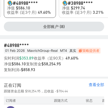
#4
8988****
#3
8988****
净值
净值
$586.10
$299.74
收益率 (近3个月)
收益率 (近3个月)
49.60%
3.21%
全部账户 (8)
#4
8988****
01 Feb 2026
MaxrichGroup-Real
MT4
真实
策略提供者
实时利润
收益率（近90天）
$353.89
49.60%
净值
复制资金
$586.10
$58,254.95
复制利润
-$858.93
查看全部
正在订阅
$58,254.95
-$704.44
跟随资金总额
，总收益
订阅者
跟随方式
状态
跟