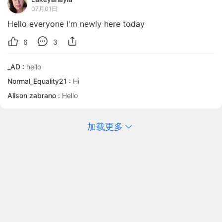
07月01日
Hello everyone I'm newly here today
6
3
_AD :
hello
Normal_Equality21 :
Hi
Alison zabrano :
Hello
加载更多