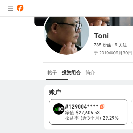
Toni
735 粉丝
·
6 关注
于
2019年09月30日
帖子
投资组合
简介
账户
#12
9004****
净值
$22,606.53
收益率 (近3个月)
29.29%