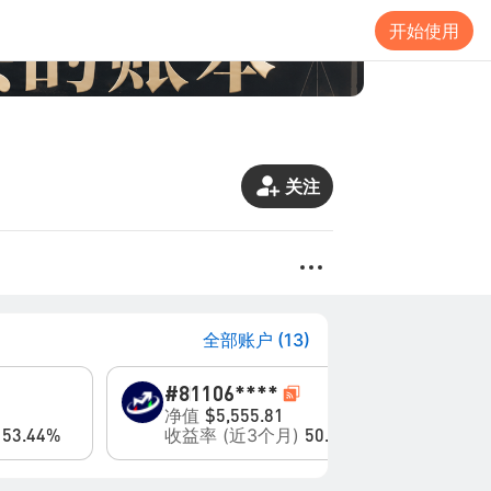
开始使用
关注
全部账户 (13)
#8
1106****
#1
净值
净
$5,555.81
)
收益率 (近3个月)
收
53.44%
50.62%