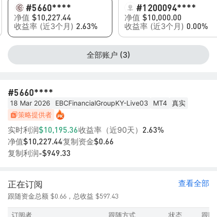
#5
660****
#1
200094****
净值
净值
$10,227.44
$10,000.00
收益率 (近3个月)
收益率 (近3个月)
2.63%
0.00%
全部账户 (3)
#5
660****
18 Mar 2026
EBCFinancialGroupKY-Live03
MT4
真实
策略提供者
实时利润
收益率（近90天）
$10,195.36
2.63%
净值
复制资金
$10,227.44
$0.66
复制利润
-$949.33
查看全部
正在订阅
$0.66
$597.43
跟随资金总额
，总收益
订阅者
跟随方式
状态
跟随