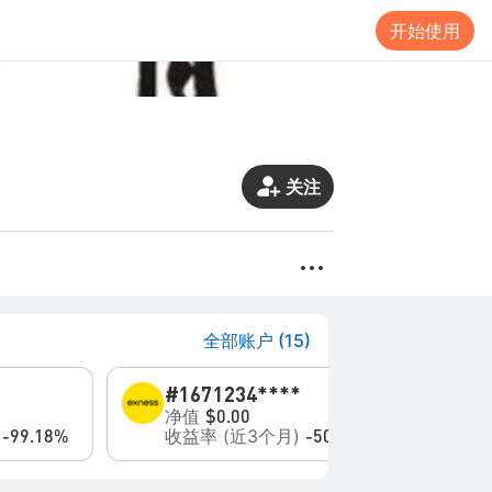
开始使用
关注
全部账户 (15)
#167
1234****
#1
净值
净
$0.00
)
收益率 (近3个月)
收
-99.18%
-50.07%