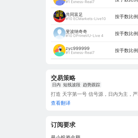
#1 Exness-Real7
共同富足
按手数比例 
#10 ECMarkets-Live10
斐波纳奇奇
按手数比例 
#10 DPrimeVU-Live 4
zyc999999
按手数比例 
#1 Exness-Real7
交易策略
日内
短线波段
趋势跟踪
打造 天字第一号 信号源，日内为主，严格风
查看翻译
订阅要求
最小投资金额