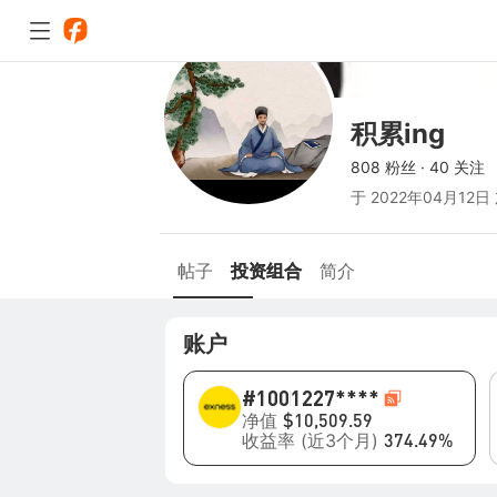
积累ing
808 粉丝
·
40 关注
于
2022年04月12日
帖子
投资组合
简介
账户
#100
1227****
净值
$10,509.59
收益率 (近3个月)
374.49%