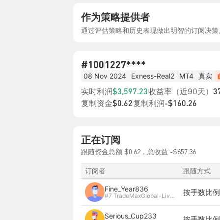
作为策略提供者
通过评估策略和历史表现做出明智的订阅决策
#100
1227****
08 Nov 2024
Exness-Real2
MT4
真实
实时利润
收益率（近90天）
$3,597.23
3
复制资金
复制利润
$0.62
-$160.26
正在订阅
$0.62
-$657.36
跟随资金总额
，总收益
订阅者
跟随方式
Fine_Year836
按手数比例 
#7 TradeMaxGlobal-Live14
Serious_Cup233
按手数比例 