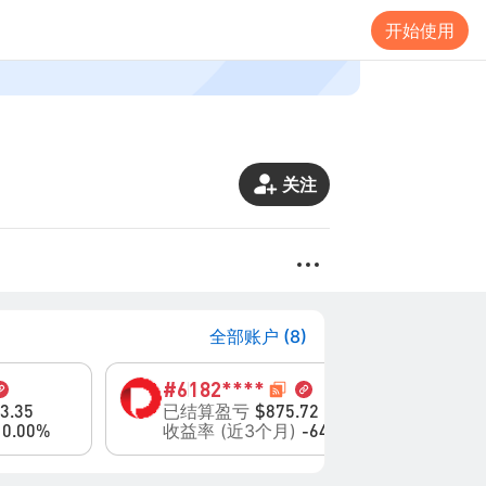
开始使用
关注
全部账户 (8)
#6
182****
#
已结算盈亏
已
3.35
$875.72
)
收益率 (近3个月)
收
0.00%
-64.90%