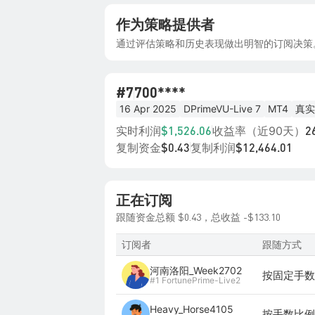
作为策略提供者
通过评估策略和历史表现做出明智的订阅决策
#7
700****
16 Apr 2025
DPrimeVU-Live 7
MT4
真实
实时利润
收益率（近90天）
$1,526.06
2
复制资金
复制利润
$0.43
$12,464.01
正在订阅
$0.43
-$133.10
跟随资金总额
，总收益
订阅者
跟随方式
河南洛阳_Week2702
按固定手数 
#1 FortunePrime-Live2
Heavy_Horse4105
按手数比例 