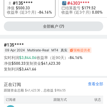
#1
35****
#4
303****
净值
已结算盈亏
$500.33
$179.52
收益率 (近3个月)
收益率 (近3个月)
-84.16%
0.00%
全部账户 (7)
#1
35****
09 Apr 2024
Multirate-Real
MT4
真实
策略提供者
实时利润
收益率（近90天）
$3,844.06
-84.16%
净值
复制资金
$500.33
$41,423.30
复制利润
$3,441.66
查看全部
正在订阅
$41,423.30
$906.55
跟随资金总额
，总收益
订阅者
跟随方式
状态