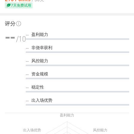
7天免费试用
评分
盈利能力
--
--
/10
非侥幸获利
--
风控能力
--
资金规模
--
稳定性
--
出入场优势
--