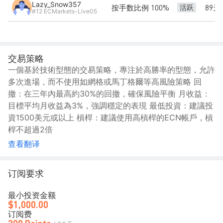
Lazy_Snow357
按手数比例 100%
89天
活跃
#12 ECMarkets-Live05
交易策略
一個基於技術型態的交易策略，專注於高勝率的型態，允許
多次進場，而不使用如網格或馬丁格爾等高風險策略 回
撤：在三年內最高約30%的回撤，確保風險平衡 月收益：
目標平均月收益為3%，強調穩定的表現 最低投資：建議投
資1500美元或以上 槓桿：建議使用高槓桿的ECN帳戶，槓
桿不超過2倍
查看翻译
订阅要求
最小投资金额
$1,000.00
订阅费