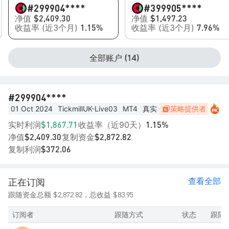
#2
99904****
#3
99905****
净值
净值
$2,409.30
$1,497.23
收益率 (近3个月)
收益率 (近3个月)
1.15%
7.96%
全部账户 (14)
#2
99904****
01 Oct 2024
TickmillUK-Live03
MT4
真实
策略提供者
实时利润
收益率（近90天）
$1,867.71
1.15%
净值
复制资金
$2,409.30
$2,872.82
复制利润
$372.06
查看全部
正在订阅
$2,872.82
$83.95
跟随资金总额
，总收益
订阅者
跟随方式
状态
跟随