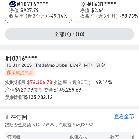
#10
716****
#1
631****
净值
净值
$927.79
$2.64
收益率 (近3个月)
收益率 (近3个月)
-49.14%
-98.76%
全部账户 (18)
#10
716****
19 Jan 2025
TradeMaxGlobal-Live7
MT4
真实
策略提供者
实时利润
收益率（近90天）
-$76,306.78
-49.14%
净值
复制资金
$927.79
$145,259.69
复制利润
$135,982.12
查看全部
正在订阅
$145,259.69
$46,086.62
跟随资金总额
，总收益
订阅者
跟随方式
状态
跟