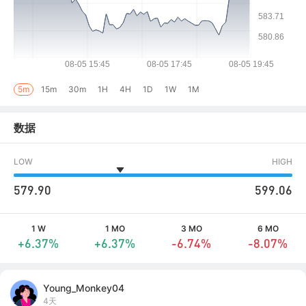
5m
15m
30m
1H
4H
1D
1W
1M
数据
LOW
HIGH
579.90
599.06
1 W
1 MO
3 MO
6 MO
+6.37%
+6.37%
-6.74%
-8.07%
Young_Monkey04
4天