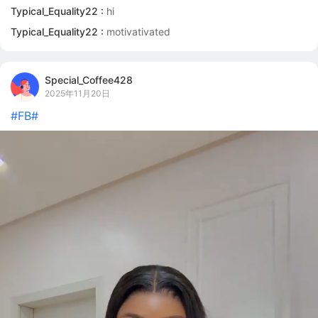
Typical_Equality22 :
hi
Typical_Equality22 :
motivativated
Special_Coffee428
2025年11月20日
#FB#