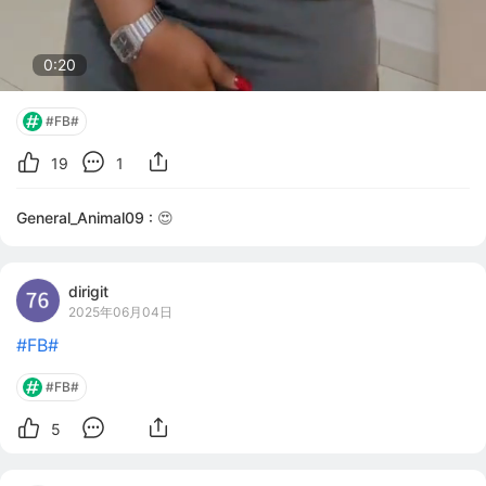
0:18
#FB#
19
1
General_Animal09 :
😍
dirigit
2025年06月04日
#FB#
#FB#
5