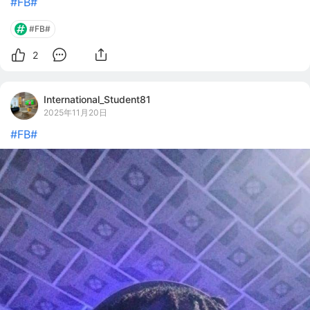
#FB#
#FB#
2
International_Student81
2025年11月20日
#FB#