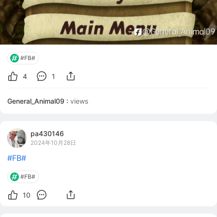
#FB#
4
1
General_Animal09 :
views
pa430146
2024年10月28日
#FB#
#FB#
10