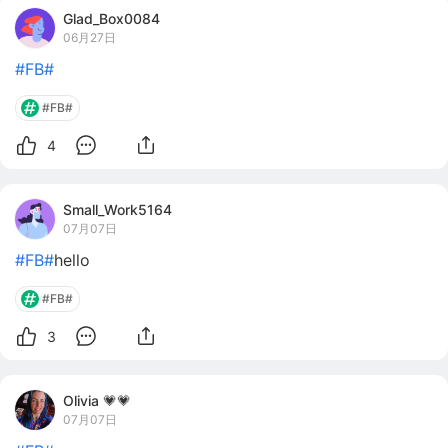
Glad_Box0084
06月27日
#FB#
#FB#
4
Small_Work5164
07月07日
#FB#
hello
#FB#
3
Olivia 💗💗
07月07日