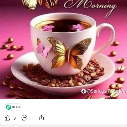
#FB#
3