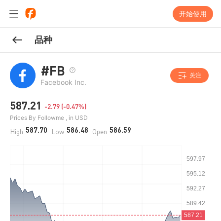
开始使用
品种
#FB
关注
Facebook Inc.
587.21
-2.79 (-0.47%)
Prices By Followme , in USD
587.70
586.48
586.59
High
Low
Open