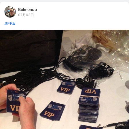
Belmondo
07月03日
#FB#