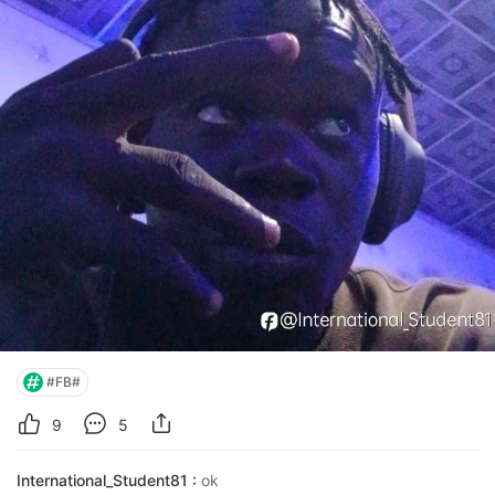
#FB#
9
5
International_Student81 :
ok