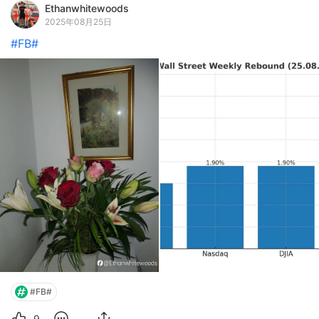
Ethanwhitewoods
2025年08月25日
#FB#
#FB#
9