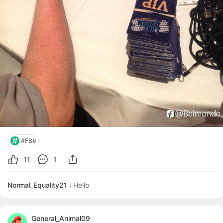
#FB#
11
1
Normal_Equality21 :
Hello
General_Animal09