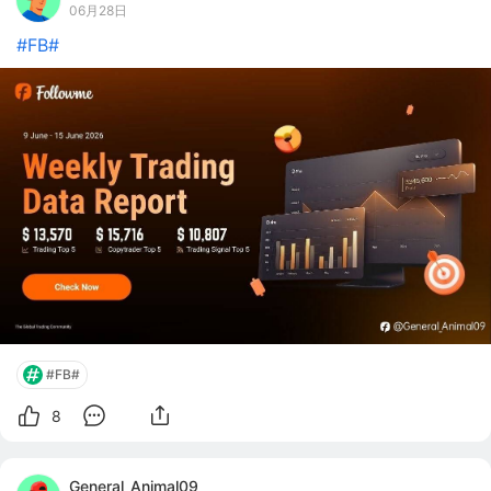
06月28日
#FB#
#FB#
8
General_Animal09