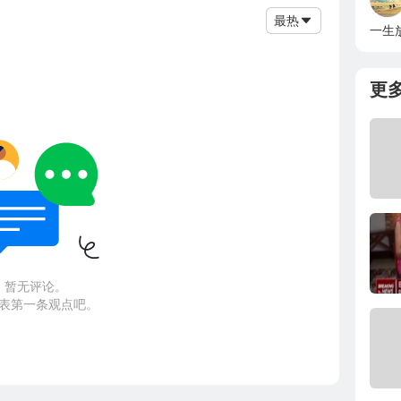
最热
一生
更
暂无评论。
表第一条观点吧。