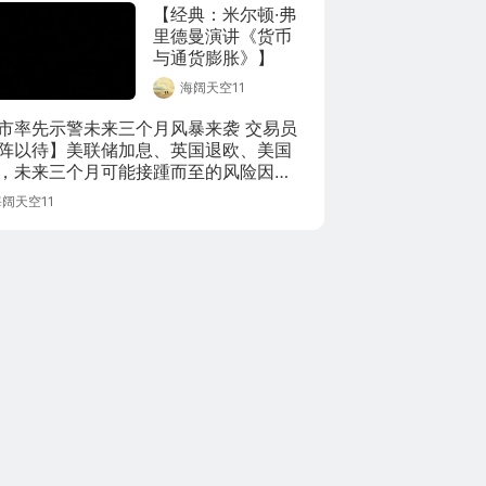
整理！
【经典：米尔顿·弗
里德曼演讲《货币
与通货膨胀》】
海阔天空11
市率先示警未来三个月风暴来袭 交易员
阵以待】美联储加息、英国退欧、美国
，未来三个月可能接踵而至的风险因
已让外汇交易员们严阵以待，日元、英
阔天空11
澳元、加元和欧元汇率全部出现长短期
率倒挂。上一次出现这种状况时，市场
陷于希腊债务危机。