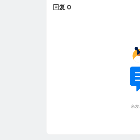
回复 0
来发