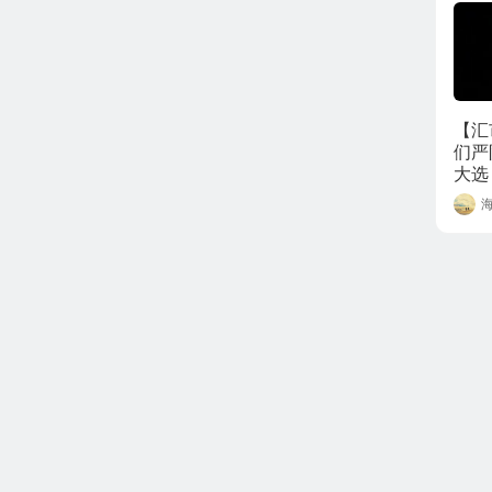
【汇
们严
大选
素，
海
镑、
波动
正深