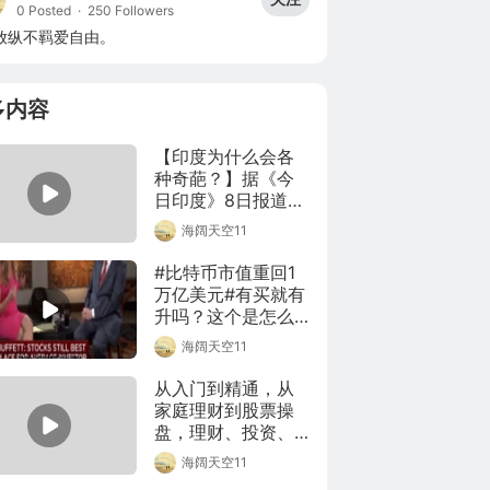
0 Posted
·
250 Followers
放纵不羁爱自由。
多内容
【印度为什么会各
种奇葩？】据《今
日印度》8日报道，
在印度疫情肆虐之
海阔天空11
下，#印度议员示范
喝牛尿预防新冠#，
#比特币市值重回1
他还称，最好早上
万亿美元#有买就有
空腹喝。本期视频
升吗？这个是怎么
客观真实的来聊聊
升值的呢？估计很
海阔天空11
印度的真实情况是
多人都不知道，本
什么样的。(视频来
小编也是一知半
从入门到精通，从
源_B站UP主_荷包兔
解！看看巴菲特对
家庭理财到股票操
时间)
比特币的深入剖
盘，理财、投资、
析！你们觉得说的
股票必看书籍推
海阔天空11
对吗？
荐，由浅入深顺序