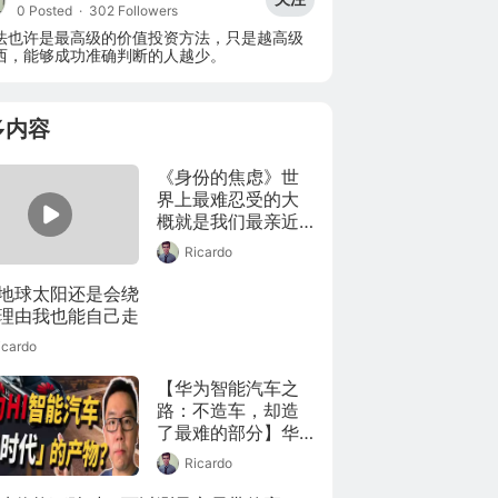
0 Posted
·
302 Followers
法也许是最高级的价值投资方法，只是越高级
西，能够成功准确判断的人越少。
多内容
《身份的焦虑》世
界上最难忍受的大
概就是我们最亲近
的朋友比我们成功
Ricardo
地球太阳还是会绕    

理由我也能自己走
icardo
【华为智能汽车之
路：不造车，却造
了最难的部分】华
为正式发布了华为
Ricardo
智能汽车解决方案