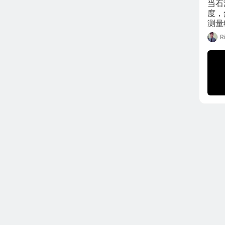
当石
度，
测量
格。
R
这种
美元