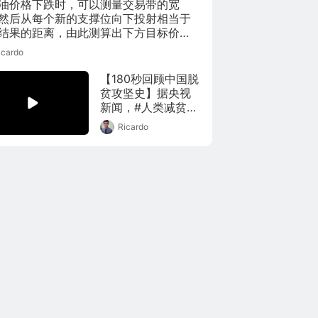
品牌HI，比起刚刚
油价格下跌时，可以测量交易带的宽
发布的Mate 40，
然后从每个新的支撑位向下投射相当于
其实我们更应该去
结果的距离，由此测算出下方目标价
关注华为被称之为
石油价格交易带的宽度为10美元左右。
icardo
HI全栈智能汽车解
方法对于描述石油价格在108美元至38
决方案的汽车业
之间的下跌特别有用。
【180秒回顾中国脱
务。这期节目，我
贫攻坚史】据央视
们就来聊聊华为的
新闻，#人类减贫的
汽车之路。
中国实践白皮书发
Ricardo
布#，按现行贫困标
准计算，#中国7.7亿
农村贫困人口摆脱
贫困#。从蹒跚前行
到逢山开路、遇水
搭桥，全国832个贫
困县全部“清零”。改
革开放40多年来，
中国对全球减贫贡
献率超过70%。(视
频来源_央视网新闻)