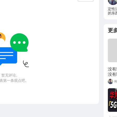
定性
的东
更
没有
没有
暂无评论。
表第一条观点吧。
R