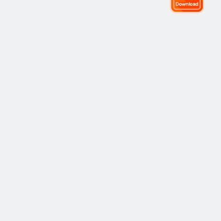
全球交易社区
社区
热门
复制交易
最新
观点
如何运作
市场
策略
策略
学院
风险管理
最佳表现
入门指南