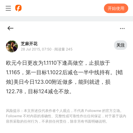
开始使用
芝麻开花
关注
28 Jul 2015, 07:50
·
阅读量 245
欧元今日更改为1.1110下逢高做空，止损放于
1.1165，第一目标1.1022后减仓一半中线持有。[蜡
烛]美日今日123.00附近做多，能到就进，损
122.78，目标124减仓不放。
风险提示：本文所述仅代表作者个人观点，不代表 Followme 的官方立场。
Followme 不对内容的准确性、完整性或可靠性作出任何保证，对于基于该内
容所采取的任何行为，不承担任何责任，除非另有书面明确说明。