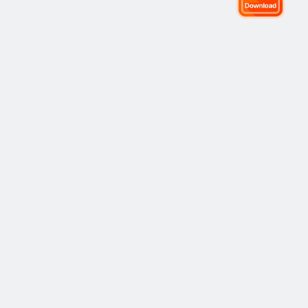
全球交易社区
社区
热门
复制交易
最新
观点
如何运作
市场
策略
策略
学院
风险管理
最佳表现
入门指南