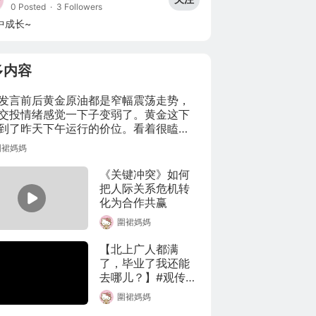
0 Posted
·
3 Followers
中成长~
多内容
发言前后黄金原油都是窄幅震荡走势，
交投情绪感觉一下子变弱了。黄金这下
到了昨天下午运行的价位。看着很瞌
黄金原油思路建议维持上次微博的思
圍裙媽媽
看欧盘如何。
《关键冲突》如何
把人际关系危机转
化为合作共赢
圍裙媽媽
【北上广人都满
了，毕业了我还能
去哪儿？】#观传媒
大师计划# #赵燕菁
圍裙媽媽
# 这一集全程高