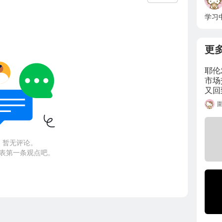
学习
更
耶伦
市场
又回
睡，
路。
暂无评论。
表第一条观点吧。