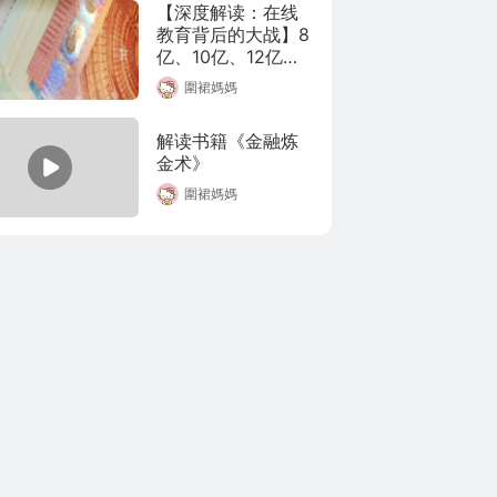
能，正在考虑去哪
【深度解读：在线
儿发展的同学，千
教育背后的大战】8
万不能错过。像赵
亿、10亿、12亿、
老师那一代人，四
15亿，这是跟谁
圍裙媽媽
十年后同学聚会，
学、作业帮、学而
就发现选对城市比
思网校、和猿辅导
学习成绩好更重
解读书籍《金融炼
四家暑期营销推广
要！那未来几年，
金术》
预算，合计45亿，
中国城市发展新一
暑假总共50天，就
圍裙媽媽
轮的游戏规则是什
光着4家，每天广告
么？地价高就是好
费就要烧掉将近一
城市吗？哪些城市
个亿。烧掉这么多
将开挂？哪些城市
钱，烧出了什么
千万别去，中国城
呢？​(@付宁-魔鬼投
市规划设计研究院
资人)L付宁-魔鬼投
的高级规划师在线
资人的微博视频 ​​​​
教你精准避雷！