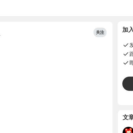
加
关注
7
文