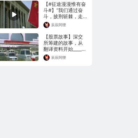
力度，促进商标申
【#征途漫漫惟有奋
请注册秩序正常化
斗#】“我们通过奋
和规范化。通过一
斗，披荆斩棘，走
则视频带你了解商
过了万水千山。我
辰辰阿狸
标是什么？为何总
们还要继续奋斗，
有人恶意抢注商
勇往直前，创造更
【股票故事】深交
标？
加灿烂的辉煌！”
所筹建的故事，从
2021#全国两会#即
翻译资料开始____先
将召开之际，人民
是翻译了国外的
辰辰阿狸
日报新媒体推出微
《证券法》、《证
视频《征途漫漫，
券交易法》、《投
惟有奋斗》，让我
资者保护法》。一
们跟随习近平总书
共翻译了两百多万
记的原声，感受中
字的外文资料。
国人砥砺奋斗的图
景