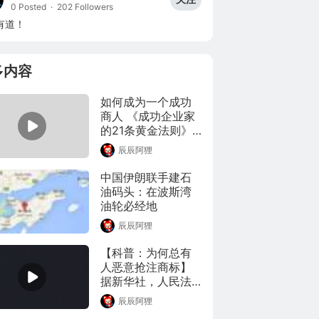
0 Posted
·
202 Followers
有道！
多内容
如何成为一个成功
商人 《成功企业家
的21条黄金法则》
书中观点和行事法
辰辰阿狸
则如果能够真正做
到和领悟 至少你会
中国伊朗联手建石
比他人更有机会成
油码头：在波斯湾
功 每天听本书 听世
油轮必经地
界
辰辰阿狸
【科普：为何总有
人恶意抢注商标】
据新华社，人民法
院#加强恶意抢注囤
辰辰阿狸
积商标等行为惩治#