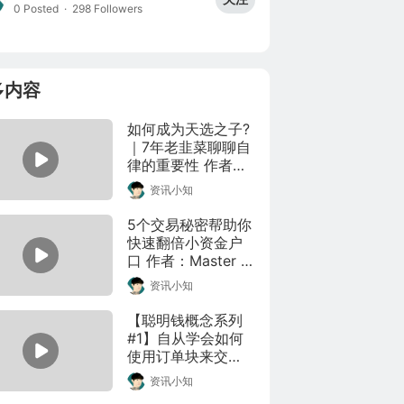
0 Posted
·
298 Followers
多内容
如何成为天选之子?
｜7年老韭菜聊聊自
律的重要性 作者：
Bigthousand大千 
资讯小知
转载自youtube。违
规请联系本人删
5个交易秘密帮助你
除。
快速翻倍小资金户
口 作者：Master 
Technical Analysis 
资讯小知
(MTA)，文章来源
youtube，版权归原
【聪明钱概念系列
作者所有，如有侵
#1】自从学会如何
权请联系本人删除
使用订单块来交
易，交易对我来说
资讯小知
真的变得非常简单
