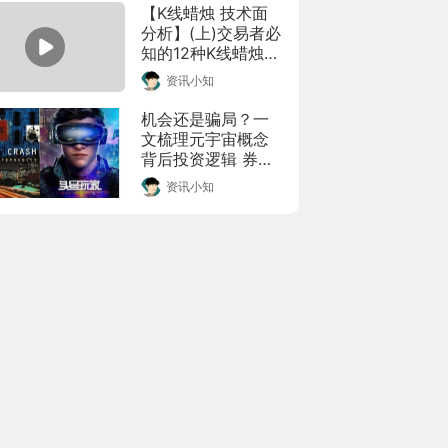
作者：Master 
【K线蜡烛 技术面
Technical Analysis 
分析】(上)交易者必
(MTA)，视频来源
知的12种K线蜡烛形
youtube，版权归原
态完整教学。

资讯小知
作者所有，如有侵
作者：Master 
权请联系本人删除
Technical Analysis 
机会还是骗局？一
(MTA)，视频来源
文梳理元宇宙概念
youtube，版权归原
背后投资逻辑 券商
作者所有，如有侵
建议这样布局
资讯小知
权请联系本人删
除。