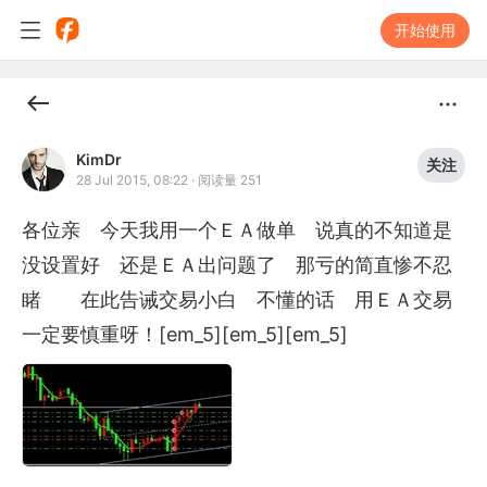
开始使用
KimDr
关注
28 Jul 2015, 08:22
·
阅读量 251
各位亲　今天我用一个ＥＡ做单　说真的不知道是
没设置好　还是ＥＡ出问题了　那亏的简直惨不忍
睹　　在此告诫交易小白　不懂的话　用ＥＡ交易
一定要慎重呀！[em_5][em_5][em_5]