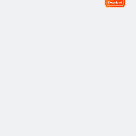
全球交易社区
社区
热门
复制交易
最新
观点
如何运作
市场
策略
策略
学院
风险管理
最佳表现
入门指南