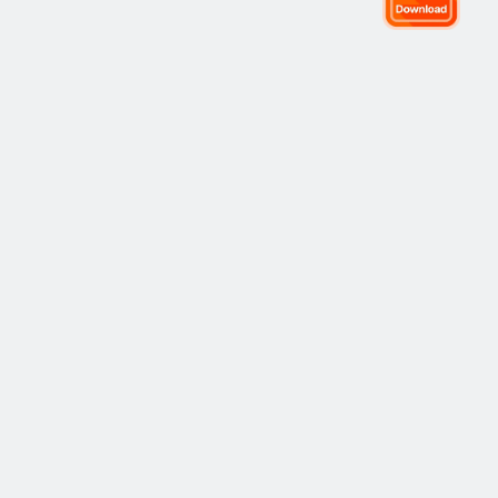
全球交易社区
社区
热门
复制交易
最新
观点
如何运作
市场
策略
策略
学院
风险管理
最佳表现
入门指南