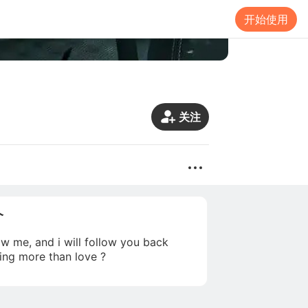
开始使用
关注
介
ow me, and i will follow you back
ing more than love ?