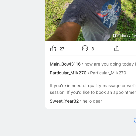
27
8
Main_Bowl3116 :
how are you doing today
Particular_Milk270 :
Particular_Milk270

If you're in need of quality massage or well
session. If you'd like to book an appointment
Sweet_Year32 :
hello dear