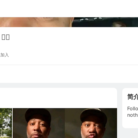
🏾
 加入
简
Foll
noth