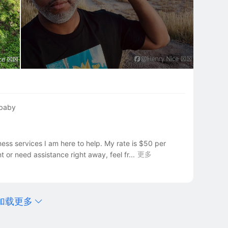
 baby
ness services I am here to help. My rate is $50 per 
更多
 or need assistance right away, feel fr...
加载更多