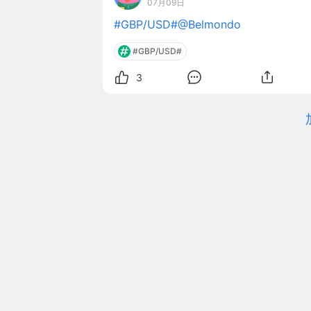
07月09日
#GBP/USD#
@Belmondo
#GBP/USD#
3