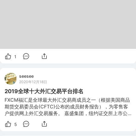
1
seesee
2020年12月18日
2019全球十大外汇交易平台排名
FXCM福汇是全球最大外汇交易商成员之一（根据美国商品
期货交易委员会(CFTC)公布的成员财务报告），为零售客
户提供网上外汇交易服务。 嘉盛集团，纽约证交所上市公
司( 纽约证券交易所代号:GCAP )，是全球网上交易行业的
5
引领者，为来自全球180多个国家的零售客户和机构投资者
提供执行、清算、维护等服务和技术产品。 ABL，世界最