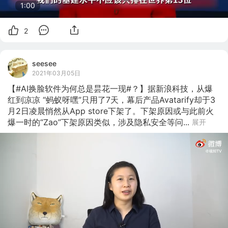
1:00
2
seesee
2021年03月05日
【#AI换脸软件为何总是昙花一现#？】据新浪科技，从爆
红到凉凉 “蚂蚁呀嘿”只用了7天，幕后产品Avatarify却于3
月2日凌晨悄然从App store下架了。下架原因或与此前火
爆一时的“Zao”下架原因类似，涉及隐私安全等问...
展开