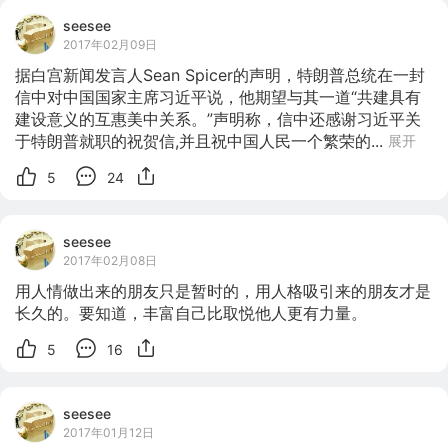
大的商业银行之一，外汇交易平台中在业界以卓越的服务和
seesee
诚信闻名于世，其经营史超过100年时间，又被称为最值得
2017年02月09日
信耐的银。 BFS牛汇是BFS Markets Ltd公司在国内的中文
据白宫新闻发言人Sean Spicer的声明，特朗普总统在一封
交易名，长期以来为国内投资者提供网上外汇投资服务，针
信中对中国国家主席习近平说，他期望与其一道“共建具有
对每一个注册客户提供常用的交易服务及技术指
建设意义的互惠美中关系。”声明称，信中还感谢习近平关
于特朗普就职的祝贺信,并且祝中国人民一个繁荣的...
展开
5
24
seesee
2017年02月08日
用人情做出来的朋友只是暂时的，用人格吸引来的朋友才是
长久的。要知道，丰富自己比取悦他人更有力量。 ​​​​ 
5
16
seesee
2017年01月12日